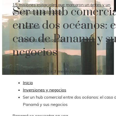
Tecnología
15 misiones espaciales que marcaron un antes y un
Ser un hub comercia
Responsabilidad social
después en la exploración
entre dos océanos: e
Contacto
caso de Panamá y s
Política de Privacidad
negocios
Carlos Mendoza
Hace 3 meses
Hace 3 meses
68
Inicio
Inversiones y negocios
Ser un hub comercial entre dos océanos: el caso 
Panamá y sus negocios
Panamá se encuentra en una