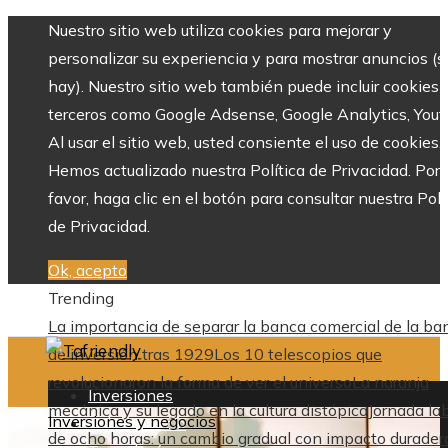
Nuestro sitio web utiliza cookies para mejorar y
personalizar su experiencia y para mostrar anuncios (si
hay). Nuestro sitio web también puede incluir cookies 
terceros como Google Adsense, Google Analytics, Yout
Al usar el sitio web, usted consiente el uso de cookies.
Hemos actualizado nuestra Política de Privacidad. Por
favor, haga clic en el botón para consultar nuestra Polí
de Privacidad.
Ok, acepto
Trending
La importancia de separar la banca comercial de la ba
de inversión tras 1929
Los 10 telescopios que
revolucionaron la forma de ver el universo
La naranja
Inversiones
mecánica y su legado en la cultura distópica
Jornada la
Inversiones y negocios
Cultura y ocio
de ocho horas: un cambio gradual con impacto durader