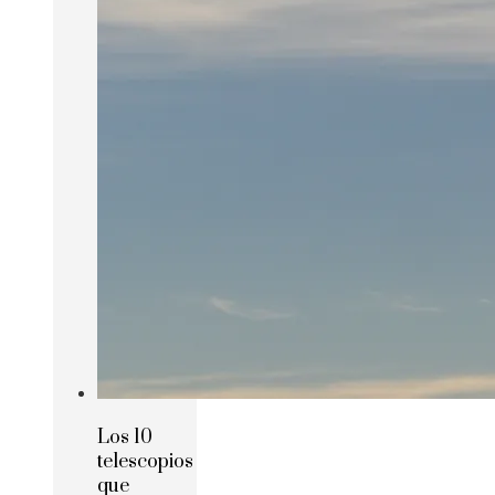
Los 10
telescopios
que