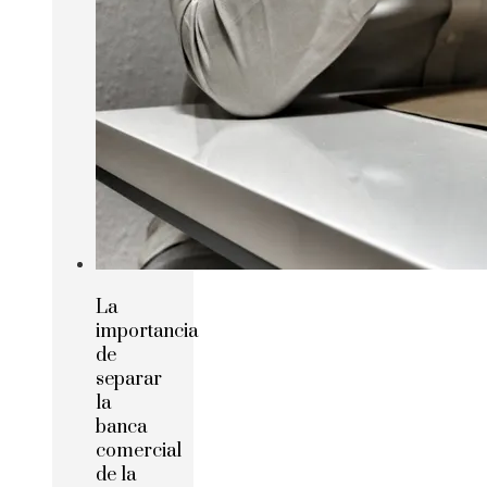
La
importancia
de
separar
la
banca
comercial
de la