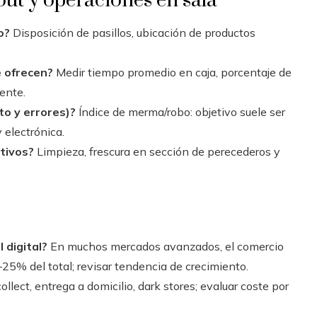
yout y operaciones en sala
o?
Disposición de pasillos, ubicación de productos
e ofrecen?
Medir tiempo promedio en caja, porcentaje de
iente.
to y errores)?
Índice de merma/robo: objetivo suele ser
 electrónica.
ativos?
Limpieza, frescura en sección de perecederos y
 digital?
En muchos mercados avanzados, el comercio
5% del total; revisar tendencia de crecimiento.
ollect, entrega a domicilio, dark stores; evaluar coste por