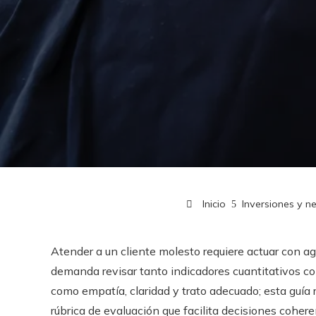
Inicio
Inversiones y n
Atender a un cliente molesto requiere actuar con ag
demanda revisar tanto indicadores cuantitativos co
como empatía, claridad y trato adecuado; esta guía 
rúbrica de evaluación que facilita decisiones cohe