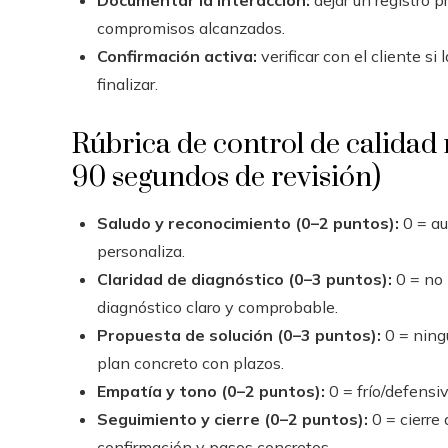
Documentar la interacción:
dejar un registro p
compromisos alcanzados.
Confirmación activa:
verificar con el cliente s
finalizar.
Rúbrica de control de calidad
90 segundos de revisión)
Saludo y reconocimiento (0–2 puntos):
0 = au
personaliza.
Claridad de diagnóstico (0–3 puntos):
0 = no 
diagnóstico claro y comprobable.
Propuesta de solución (0–3 puntos):
0 = ningu
plan concreto con plazos.
Empatía y tono (0–2 puntos):
0 = frío/defensi
Seguimiento y cierre (0–2 puntos):
0 = cierre 
confirmación y pasos concretos.