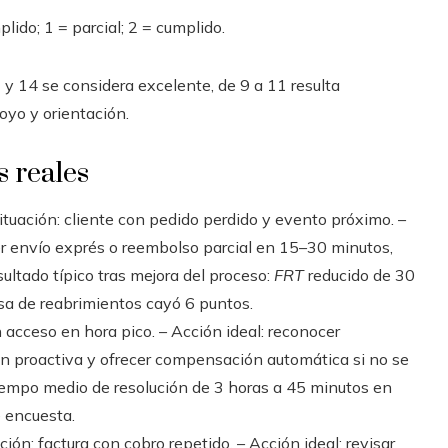
lido; 1 = parcial; 2 = cumplido.
 y 14 se considera excelente, de 9 a 11 resulta
oyo y orientación.
s reales
ituación: cliente con pedido perdido y evento próximo. –
ecer envío exprés o reembolso parcial en 15–30 minutos,
sultado típico tras mejora del proceso:
FRT
reducido de 30
a de reabrimientos cayó 6 puntos.
n acceso en hora pico. – Acción ideal: reconocer
ión proactiva y ofrecer compensación automática si no se
iempo medio de resolución de 3 horas a 45 minutos en
e encuesta.
ción: factura con cobro repetido. – Acción ideal: revisar