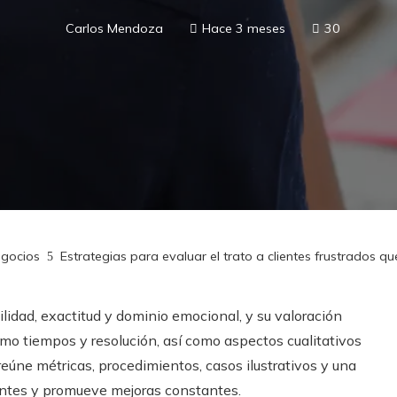
Carlos Mendoza
Hace 3 meses
30
egocios
Estrategias para evaluar el trato a clientes frustrados q
ilidad, exactitud y dominio emocional, y su valoración
mo tiempos y resolución, así como aspectos cualitativos
reúne métricas, procedimientos, casos ilustrativos y una
rentes y promueve mejoras constantes.