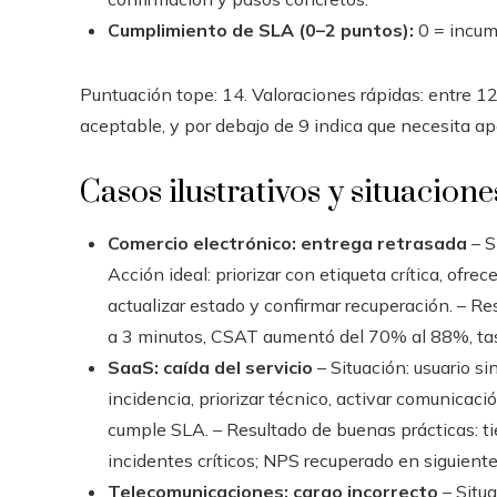
Cumplimiento de SLA (0–2 puntos):
0 = incump
Puntuación tope: 14. Valoraciones rápidas: entre 12
aceptable, y por debajo de 9 indica que necesita ap
Casos ilustrativos y situacione
Comercio electrónico: entrega retrasada
– S
Acción ideal: priorizar con etiqueta crítica, ofr
actualizar estado y confirmar recuperación. – Re
a 3 minutos, CSAT aumentó del 70% al 88%, tas
SaaS: caída del servicio
– Situación: usuario si
incidencia, priorizar técnico, activar comunicac
cumple SLA. – Resultado de buenas prácticas: t
incidentes críticos; NPS recuperado en siguient
Telecomunicaciones: cargo incorrecto
– Situa