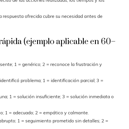
reciso de las acciones realizadas, los tiempos y los
i la respuesta ofrecida cubre su necesidad antes de
 rápida (ejemplo aplicable en 60–
sente; 1 = genérico; 2 = reconoce la frustración y
identificó problema; 1 = identificación parcial; 3 =
na; 1 = solución insuficiente; 3 = solución inmediata o
vo; 1 = adecuado; 2 = empático y calmante.
abrupto; 1 = seguimiento prometido sin detalles; 2 =