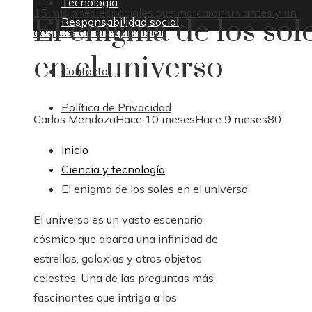
Tecnología
15 misiones espaciales que marcaron un antes y un
El enigma de los sol
Responsabilidad social
después en la exploración
en el universo
Contacto
Política de Privacidad
Carlos Mendoza
Hace 10 meses
Hace 9 meses
80
Inicio
Ciencia y tecnología
El enigma de los soles en el universo
El universo es un vasto escenario
cósmico que abarca una infinidad de
estrellas, galaxias y otros objetos
celestes. Una de las preguntas más
fascinantes que intriga a los