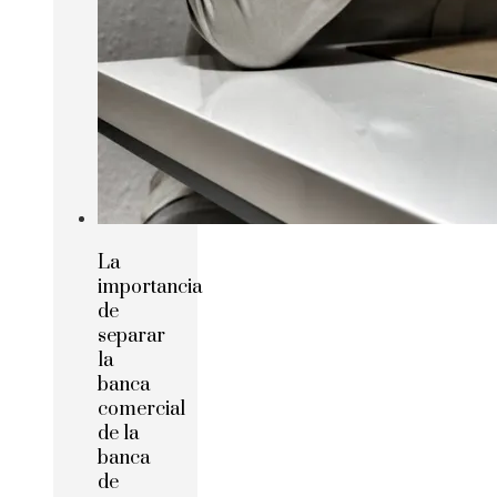
La
importancia
de
separar
la
banca
comercial
de la
banca
de