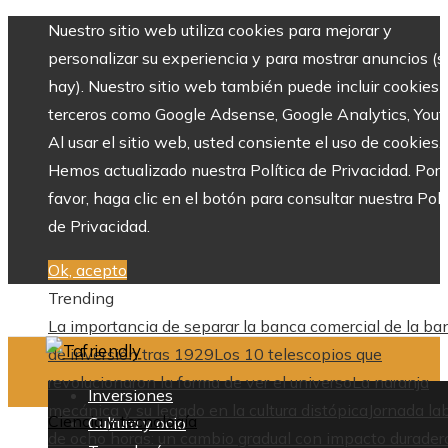
Nuestro sitio web utiliza cookies para mejorar y
personalizar su experiencia y para mostrar anuncios (si
hay). Nuestro sitio web también puede incluir cookies 
terceros como Google Adsense, Google Analytics, Yout
Al usar el sitio web, usted consiente el uso de cookies.
Hemos actualizado nuestra Política de Privacidad. Por
favor, haga clic en el botón para consultar nuestra Polí
de Privacidad.
Ok, acepto
Trending
La importancia de separar la banca comercial de la ba
de inversión tras 1929
Los 10 telescopios que
revolucionaron la forma de ver el universo
La naranja
Inversiones
mecánica y su legado en la cultura distópica
Jornada la
Ciencia y tecnología
Cultura y ocio
de ocho horas: un cambio gradual con impacto durader