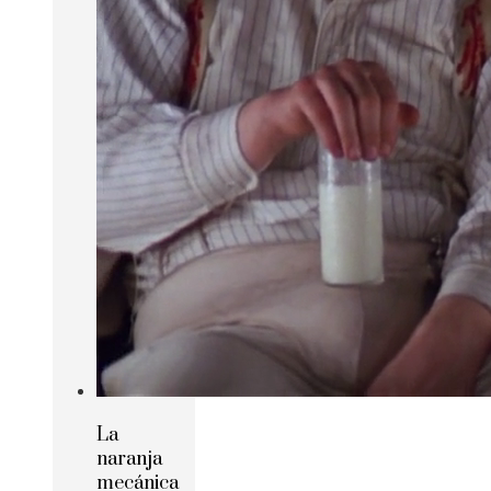
La
naranja
mecánica