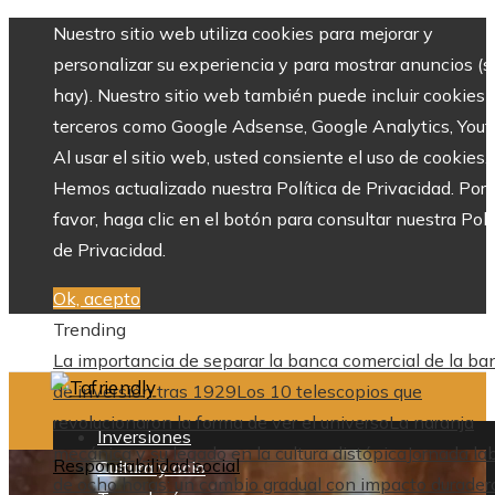
Nuestro sitio web utiliza cookies para mejorar y
personalizar su experiencia y para mostrar anuncios (si
hay). Nuestro sitio web también puede incluir cookies 
terceros como Google Adsense, Google Analytics, Yout
Al usar el sitio web, usted consiente el uso de cookies.
Hemos actualizado nuestra Política de Privacidad. Por
favor, haga clic en el botón para consultar nuestra Polí
de Privacidad.
Ok, acepto
Trending
La importancia de separar la banca comercial de la ba
de inversión tras 1929
Los 10 telescopios que
revolucionaron la forma de ver el universo
La naranja
Inversiones
mecánica y su legado en la cultura distópica
Jornada la
Responsabilidad social
Cultura y ocio
de ocho horas: un cambio gradual con impacto durader