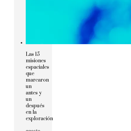
Las 15
misiones
espaciales
que
marcaron
un
antes y
un
después
en la
exploración
agosto