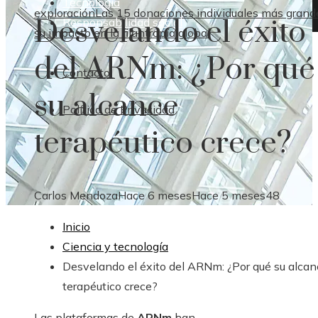
Tecnología
exploración
Las 15 donaciones individuales más grand
Desvelando el éxito
Responsabilidad social
su impacto en la filantropía global
del ARNm: ¿Por qué
Contacto
su alcance
Política de Privacidad
terapéutico crece?
Carlos Mendoza
Hace 6 meses
Hace 5 meses
48
Inicio
Ciencia y tecnología
Desvelando el éxito del ARNm: ¿Por qué su alcan
terapéutico crece?
Las plataformas de
ARNm
han