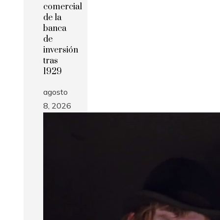
comercial
de la
banca
de
inversión
tras
1929
agosto
8, 2026