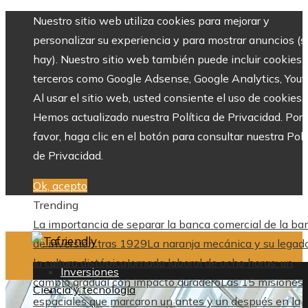
Nuestro sitio web utiliza cookies para mejorar y
personalizar su experiencia y para mostrar anuncios (si
hay). Nuestro sitio web también puede incluir cookies 
terceros como Google Adsense, Google Analytics, Yout
Al usar el sitio web, usted consiente el uso de cookies.
Hemos actualizado nuestra Política de Privacidad. Por
favor, haga clic en el botón para consultar nuestra Polí
de Privacidad.
Ok, acepto
Trending
La importancia de separar la banca comercial de la ba
de inversión tras 1929
La naranja mecánica y su legad
la cultura distópica
Jornada laboral de ocho horas: un
Inversiones
cambio gradual con impacto duradero
Las 15 misiones
Ciencia y tecnología
Cultura y ocio
espaciales que marcaron un antes y un después en la