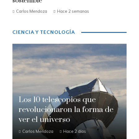
sostenible
Carlos Mendoza
Hace 2 semanas
CIENCIA Y TECNOLOGÍA
Los 10 telescopios que
revolucionaron la forma de
ver el universo
Carlos Mendoza
Hace 2 días