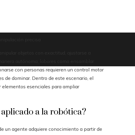
anipulación precisa
nipular objetos con exactitud, ajustarse a
e manera autónoma; labores como ensamblar
ionarse con personas requieren un control motor
es de dominar. Dentro de este escenario, el
 elementos esenciales para ampliar
 aplicado a la robótica?
e un agente adquiere conocimiento a partir de