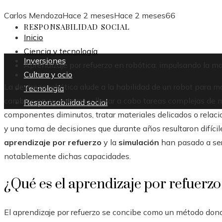
Carlos Mendoza
Hace 2 meses
Hace 2 meses
66
RESPONSABILIDAD SOCIAL
Inicio
Ciencia y tecnología
Inversiones
Aprendizaje por refuerzo en robótica: impulsando la m
Cultura y ocio
La destreza robótica alude a la habilidad de un robot para ma
Tecnología
cambios en su entorno y llevar a cabo tareas complejas d
Responsabilidad social
componentes diminutos, tratar materiales delicados o relac
y una toma de decisiones que durante años resultaron difícil
aprendizaje por refuerzo
y la
simulación
han pasado a ser
notablemente dichas capacidades.
¿Qué es el aprendizaje por refuerzo
El aprendizaje por refuerzo se concibe como un método dond