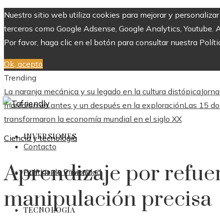
Nuestro sitio web utiliza cookies para mejorar y personaliza
terceros como Google Adsense, Google Analytics, Youtube. Al 
Por favor, haga clic en el botón para consultar nuestra Políti
Ok, acepto
Trending
La naranja mecánica y su legado en la cultura distópica
Jorna
marcaron un antes y un después en la exploración
Las 15 do
transformaron la economía mundial en el siglo XX
INVERSIONES
Ciencia y tecnología
Contacto
Aprendizaje por refue
Política de Privacidad
CULTURA Y OCIO
manipulación precisa
TECNOLOGÍA